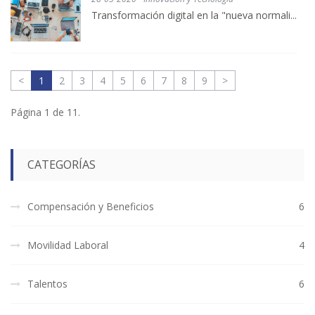
Transformación digital en la "nueva normali...
<
1
2
3
4
5
6
7
8
9
>
Página 1 de 11.
CATEGORÍAS
Compensación y Beneficios
6
Movilidad Laboral
4
Talentos
6