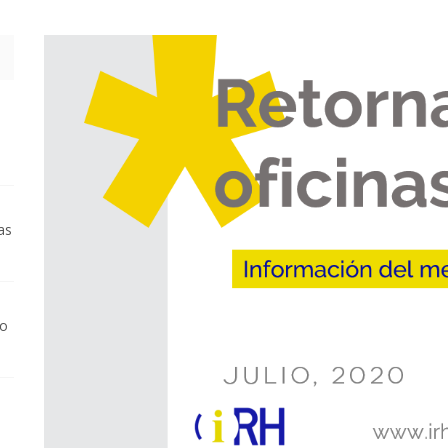
as
vo