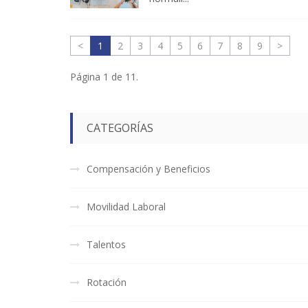
<
1
2
3
4
5
6
7
8
9
>
Página 1 de 11.
CATEGORÍAS
Compensación y Beneficios
Movilidad Laboral
Talentos
Rotación