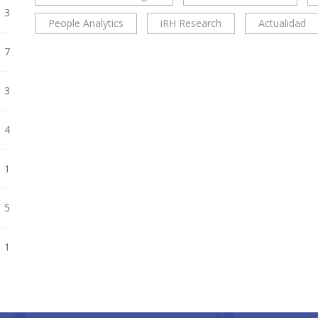
3
People Analytics
iRH Research
Actualidad
7
3
4
1
5
1