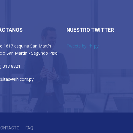
ÁCTANOS
NUESTRO TWITTER
e 1617 esquina San Martín
Tweets by irh_py
icio San Martín - Segundo Piso
) 318 8821
ultas@irh.com.py
CONTACTO
FAQ