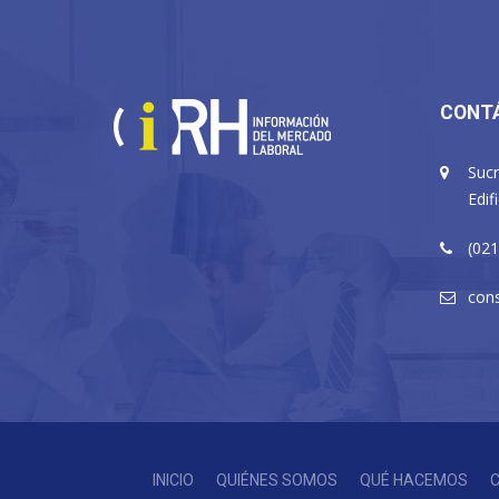
CONT
Sucr
Edif
(021
cons
INICIO
QUIÉNES SOMOS
QUÉ HACEMOS